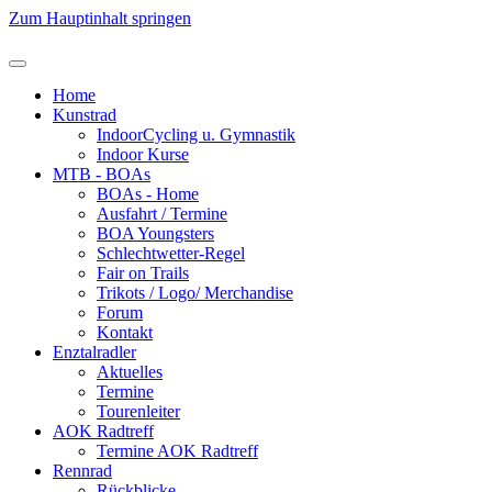
Zum Hauptinhalt springen
Home
Kunstrad
IndoorCycling u. Gymnastik
Indoor Kurse
MTB - BOAs
BOAs - Home
Ausfahrt / Termine
BOA Youngsters
Schlechtwetter-Regel
Fair on Trails
Trikots / Logo/ Merchandise
Forum
Kontakt
Enztalradler
Aktuelles
Termine
Tourenleiter
AOK Radtreff
Termine AOK Radtreff
Rennrad
Rückblicke